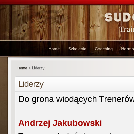
Home
Szkolenia
Coaching
Harmo
>
Liderzy
Home
Liderzy
Do grona wiodących Trenerów 
Andrzej Jakubowski